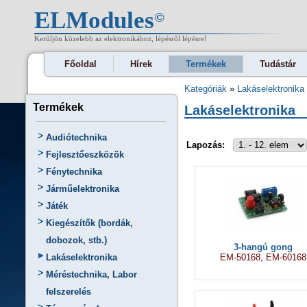
ELModules
©
Kerüljön közelebb az elektronikához, lépésről lépésre!
Főoldal
Hírek
Termékek
Tudástár
Kategóriák
»
Lakáselektronika
Termékek
Lakáselektronika
Audiótechnika
Lapozás:
Fejlesztőeszközök
Fénytechnika
Járműelektronika
Játék
Kiegészítők (bordák,
dobozok, stb.)
3-hangú gong
EM-50168, EM-60168
Lakáselektronika
Méréstechnika, Labor
felszerelés