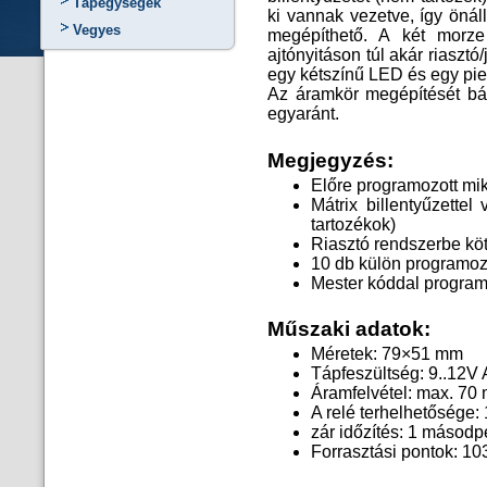
Tápegységek
ki vannak vezetve, így önál
Vegyes
megépíthető. A két morze
ajtónyitáson túl akár riasztó
egy kétszínű LED és egy pi
Az áramkör megépítését bá
egyaránt.
Megjegyzés:
Előre programozott mi
Mátrix billentyűzett
tartozékok)
Riasztó rendszerbe kö
10 db külön programozh
Mester kóddal progra
Műszaki adatok:
Méretek: 79×51 mm
Tápfeszültség: 9..12V
Áramfelvétel: max. 70
A relé terhelhetősége
zár időzítés: 1 másodp
Forrasztási pontok: 10