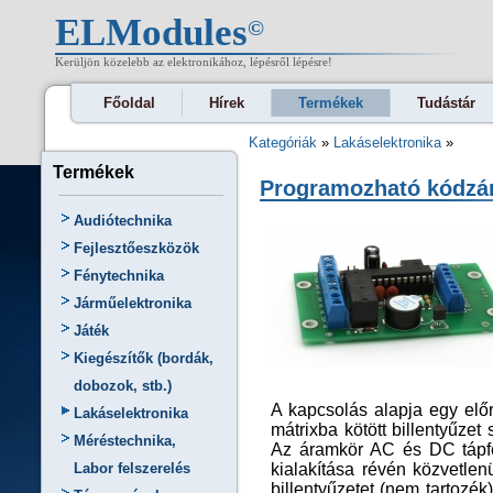
ELModules
©
Kerüljön közelebb az elektronikához, lépésről lépésre!
Főoldal
Hírek
Termékek
Tudástár
Kategóriák
»
Lakáselektronika
»
Termékek
Programozható kódzá
Audiótechnika
Fejlesztőeszközök
Fénytechnika
Járműelektronika
Játék
Kiegészítők (bordák,
dobozok, stb.)
A kapcsolás alapja egy elő
Lakáselektronika
mátrixba kötött billentyűzet
Méréstechnika,
Az áramkör AC és DC tápfe
kialakítása révén közvetlen
Labor felszerelés
billentyűzetet (nem tartozé