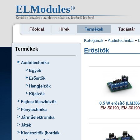
ELModules
©
Kerüljön közelebb az elektronikához, lépésről lépésre!
Főoldal
Hírek
Termékek
Tudástár
Kategóriák
»
Audiótechnika
»
Termékek
Erősítők
Audiótechnika
Egyéb
Erősítők
Hangjelzők
Kijelzők
Fejlesztőeszközök
0,5 W erősítő (LM386
EM-50190, EM-60190
Fénytechnika
Járműelektronika
Játék
Kiegészítők (bordák,