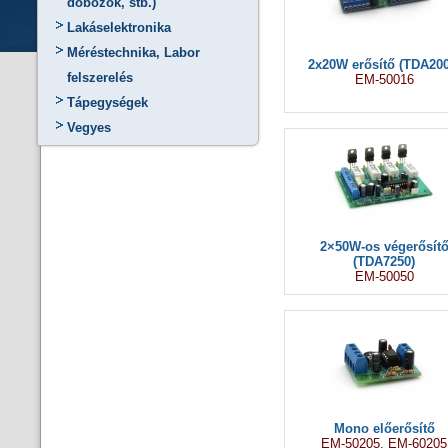
dobozok, stb.)
Lakáselektronika
Méréstechnika, Labor
2x20W erősítő (TDA200
felszerelés
EM-50016
Tápegységek
Vegyes
2×50W-os végerősít
(TDA7250)
EM-50050
Mono előerősítő
EM-50205, EM-60205