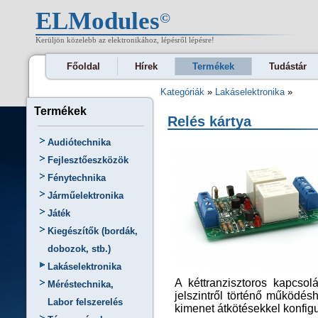
ELModules
©
Kerüljön közelebb az elektronikához, lépésről lépésre!
Főoldal
Hírek
Termékek
Tudástár
Kategóriák
»
Lakáselektronika
»
Termékek
Relés kártya
Audiótechnika
Fejlesztőeszközök
Fénytechnika
Járműelektronika
Játék
Kiegészítők (bordák,
dobozok, stb.)
Lakáselektronika
A kéttranzisztoros kapcso
Méréstechnika,
jelszintről történő működés
Labor felszerelés
kimenet átkötésekkel konfigu