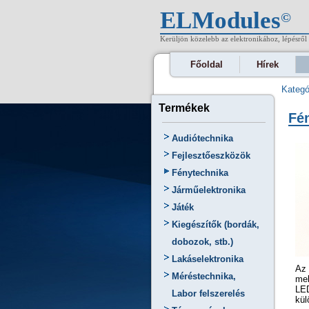
ELModules
©
Kerüljön közelebb az elektronikához, lépésről 
Főoldal
Hírek
Kategó
Termékek
Fén
Audiótechnika
Fejlesztőeszközök
Fénytechnika
Járműelektronika
Játék
Kiegészítők (bordák,
dobozok, stb.)
Lakáselektronika
Az 
Méréstechnika,
mel
LED
Labor felszerelés
kül