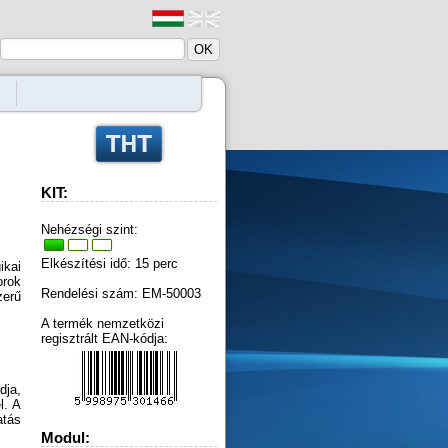
KIT:
Nehézségi szint:
Elkészítési idő: 15 perc
ikai
rok
Rendelési szám: EM-50003
erű
A termék nemzetközi
regisztrált EAN-kódja:
dja,
l. A
atás
Modul: