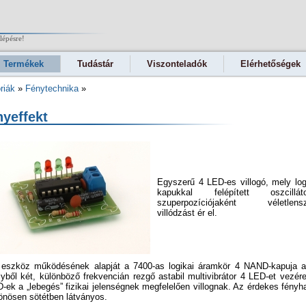
lépésre!
Termékek
Tudástár
Viszonteladók
Elérhetőségek
riák
»
Fénytechnika
»
yeffekt
Egyszerű 4 LED-es villogó, mely log
kapukkal felépített oszcilláto
szuperpozíciójaként véletlensz
villódzást ér el.
eszköz működésének alapját a 7400-as logikai áramkör 4 NAND-kapuja a
yből két, különböző frekvencián rezgő astabil multivibrátor 4 LED-et vezére
-ek a „lebegés” fizikai jelenségnek megfelelően villognak. Az érdekes fényh
önösen sötétben látványos.