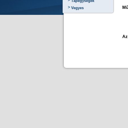
Tápegységek
Mű
Vegyes
Az